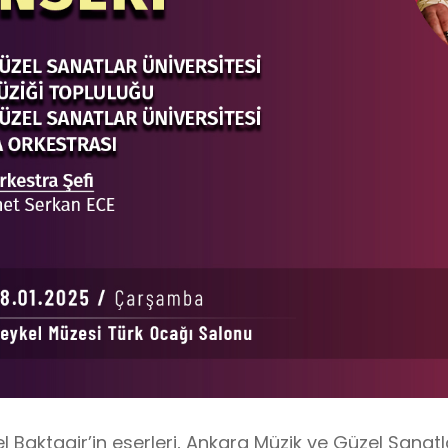
el Baktagir’in eserleri, Ankara Müzik ve Güzel Sanatl