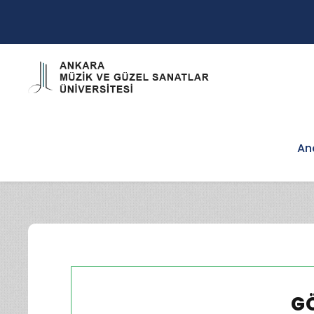
An
GÖ