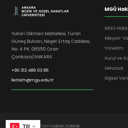
MGÜ Hak
MGÜ Hakk
Yukarı Dikmen Mahallesi, Turan
Misyon-Vi
Güneş Bulvarı, Neşet Ertaş Caddesi,
Yönetim
No: 4 PK: 06550 Oran
Çankaya/ANKARA
Kurul ve K
Mevzuat
+90 312 486 03 86
Kişisel Ve
iletisim@mgu.edu.tr
2023 © MGÜ | Tüm Hakları Saklıdır.
TR