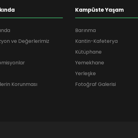
kında
Kampüste Yaşam
ında
Barınma
zyon ve Değerlerimiz
Kantin-Kafeterya
Kütüphane
omisyonlar
Yemekhane
Yerleşke
rilerin Korunması
Fotoğraf Galerisi