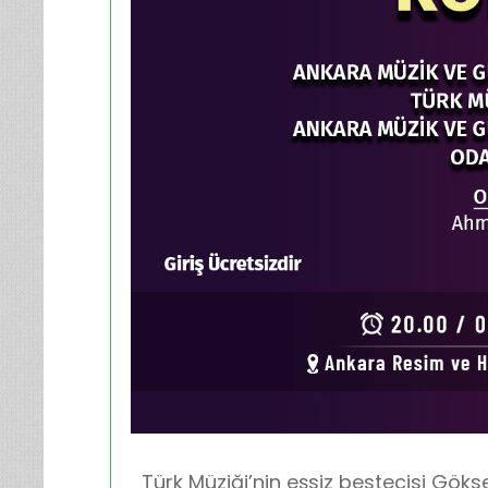
Türk Müziği’nin eşsiz bestecisi Göks