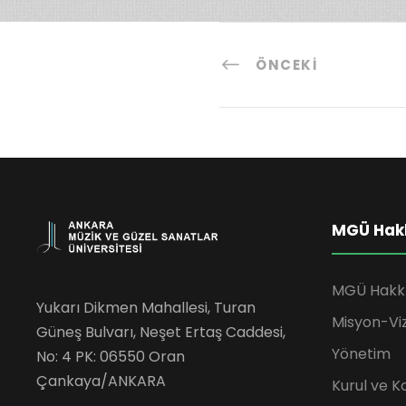
ÖNCEKI
MGÜ Hak
MGÜ Hakk
Yukarı Dikmen Mahallesi, Turan
Misyon-Vi
Güneş Bulvarı, Neşet Ertaş Caddesi,
Yönetim
No: 4 PK: 06550 Oran
Çankaya/ANKARA
Kurul ve K