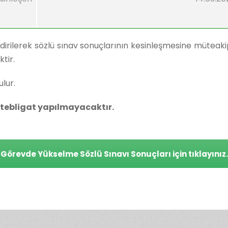
endirilerek sözlü sınav sonuçlarının kesinleşmesine mütea
tir.
lur.
 tebligat yapılmayacaktır.
Görevde Yükselme Sözlü Sınavı Sonuçları için tıklayınız.