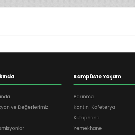
kında
Kampüste Yaşam
ında
Barınma
zyon ve Değerlerimiz
Kantin-Kafeterya
Kütüphane
omisyonlar
Yemekhane