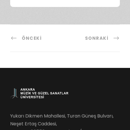
ÖNCEKI
SONRAKI
Yukarı Dikmen Mahallesi, Turan Güneş Bulvarı,
Neşet Ertaş Caddesi,