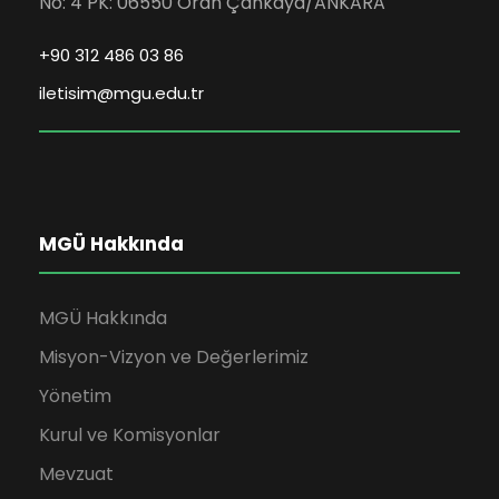
No: 4 PK: 06550 Oran Çankaya/ANKARA
+90 312 486 03 86
iletisim@mgu.edu.tr
MGÜ Hakkında
MGÜ Hakkında
Misyon-Vizyon ve Değerlerimiz
Yönetim
Kurul ve Komisyonlar
Mevzuat