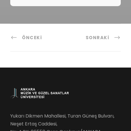
ÖNCEKI
SONRAKI
Yukarı Dikmen Mahallesi, Turan Güneş Bulvarı,
Neşet Ertaş Caddesi,