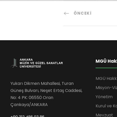
ÖNCEKI
MGÜ Hak
MGÜ Hakk
Yukarı Dikmen Mahallesi, Turan
Misyon-Vi
Güneş Bulvarı, Neşet Ertaş Caddesi,
Yönetim
No: 4 PK: 06550 Oran
Çankaya/ANKARA
Kurul ve K
Mevzuat
+90 312 486 03 86