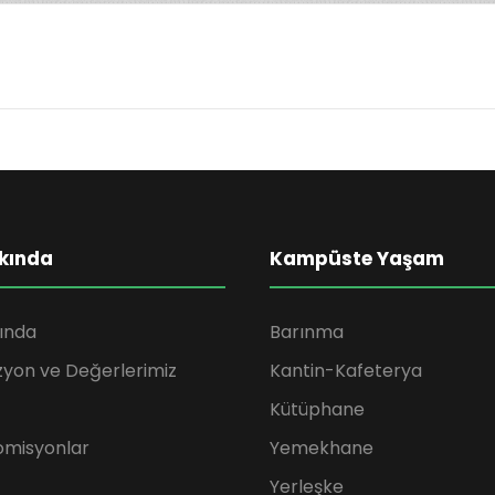
kında
Kampüste Yaşam
ında
Barınma
zyon ve Değerlerimiz
Kantin-Kafeterya
Kütüphane
omisyonlar
Yemekhane
Yerleşke