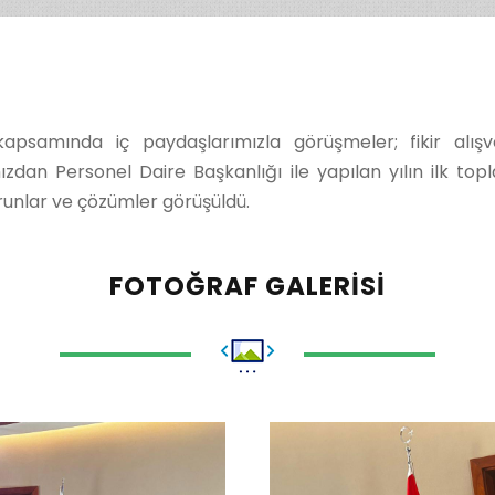
samında iç paydaşlarımızla görüşmeler; fikir alışveriş
zdan Personel Daire Başkanlığı ile yapılan yılın ilk to
runlar ve çözümler görüşüldü.
FOTOĞRAF GALERISI