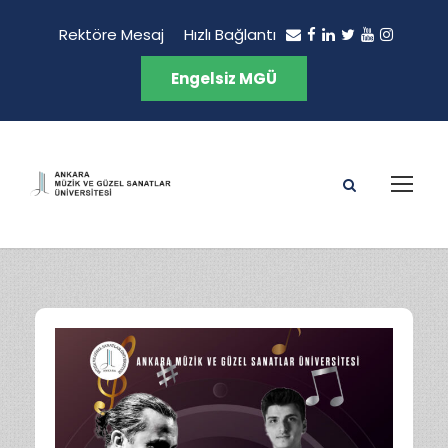
Rektöre Mesaj
Hızlı Bağlantı
Engelsiz MGÜ