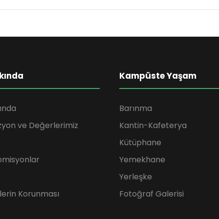
kında
Kampüste Yaşam
ında
Barınma
zyon ve Değerlerimiz
Kantin-Kafeterya
Kütüphane
omisyonlar
Yemekhane
Yerleşke
rilerin Korunması
Fotoğraf Galerisi