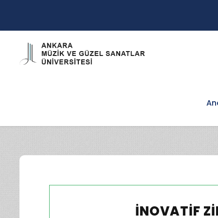
An
İNOVATIF Z