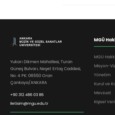
MGÜ Hak
MGÜ Hakk
Yukarı Dikmen Mahallesi, Turan
Misyon-Vi
Güneş Bulvarı, Neşet Ertaş Caddesi,
Yönetim
No: 4 PK: 06550 Oran
Çankaya/ANKARA
Kurul ve K
Mevzuat
+90 312 486 03 86
Kişisel Ve
iletisim@mgu.edu.tr