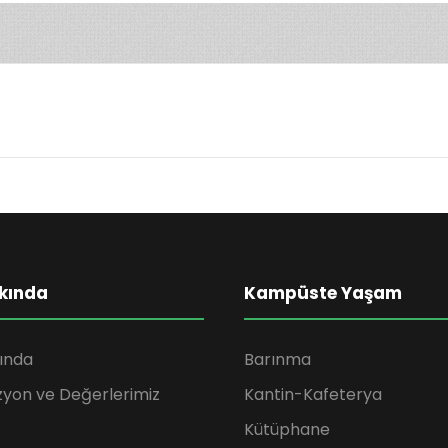
kında
Kampüste Yaşam
ında
Barınma
zyon ve Değerlerimiz
Kantin-Kafeterya
Kütüphane