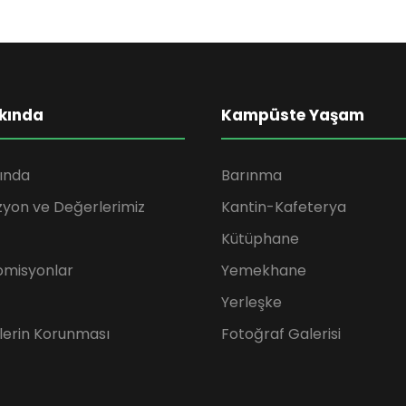
kında
Kampüste Yaşam
ında
Barınma
zyon ve Değerlerimiz
Kantin-Kafeterya
Kütüphane
omisyonlar
Yemekhane
Yerleşke
rilerin Korunması
Fotoğraf Galerisi