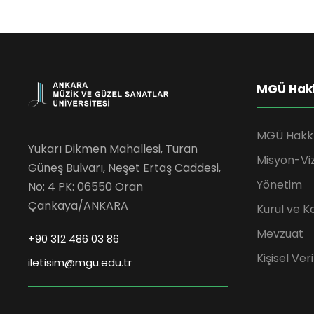
MGÜ Hak
MGÜ Hakk
Yukarı Dikmen Mahallesi, Turan
Misyon-Vi
Güneş Bulvarı, Neşet Ertaş Caddesi,
Yönetim
No: 4 PK: 06550 Oran
Çankaya/ANKARA
Kurul ve K
Mevzuat
+90 312 486 03 86
Kişisel Ve
iletisim@mgu.edu.tr