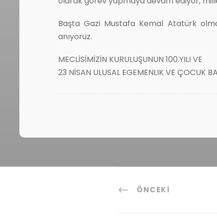
olarak görev yapmaya devam ediyor, mille
Başta Gazi Mustafa Kemal Atatürk olmak
anıyoruz.
MECLİSİMİZİN KURULUŞUNUN 100.YILI VE
23 NİSAN ULUSAL EGEMENLIK VE ÇOCUK B
ÖNCEKI