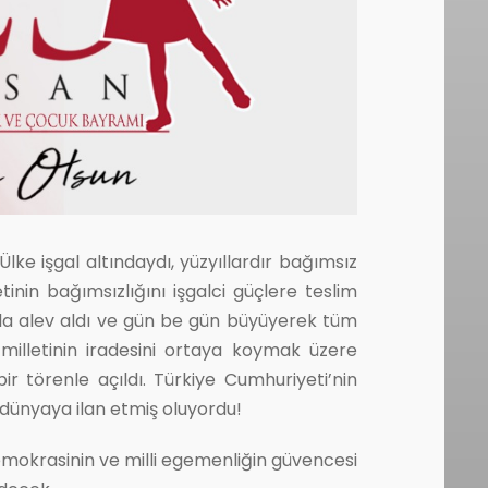
lke işgal altındaydı, yüzyıllardır bağımsız
inin bağımsızlığını işgalci güçlere teslim
yla alev aldı ve gün be gün büyüyerek tüm
 milletinin iradesini ortaya koymak üzere
r törenle açıldı. Türkiye Cumhuriyeti’nin
m dünyaya ilan etmiş oluyordu!
demokrasinin ve milli egemenliğin güvencesi