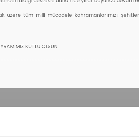
tinden aldığı destekle daha nice yıllar boyunca devam e
 üzere tüm milli mücadele kahramanlarımızı, şehitleri
AYRAMIMIZ KUTLU OLSUN