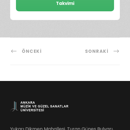
Takvimi
ÖNCEKI
SONRAKI
Yukarı Dikmen Mahallesi, Turan Güneş Bulvarı,