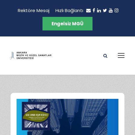
Rektöre Mesaj
Hızlı Bağlantı
Engelsiz MGÜ