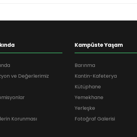
kında
Kampüste Yaşam
ında
Barınma
zyon ve Değerlerimiz
Kantin-Kafeterya
Kütüphane
omisyonlar
Yemekhane
Yerleşke
rilerin Korunması
Fotoğraf Galerisi