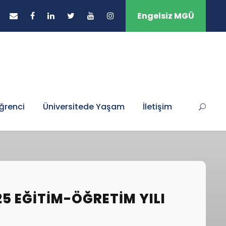
Engelsiz MGÜ
ğrenci
Üniversitede Yaşam
İletişim
25 EĞITIM-ÖĞRETIM YILI
I