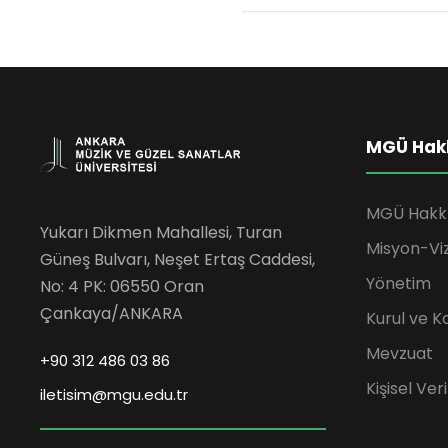
MGÜ Hak
MGÜ Hakk
Yukarı Dikmen Mahallesi, Turan
Misyon-Vi
Güneş Bulvarı, Neşet Ertaş Caddesi,
Yönetim
No: 4 PK: 06550 Oran
Çankaya/ANKARA
Kurul ve K
Mevzuat
+90 312 486 03 86
Kişisel Ve
iletisim@mgu.edu.tr