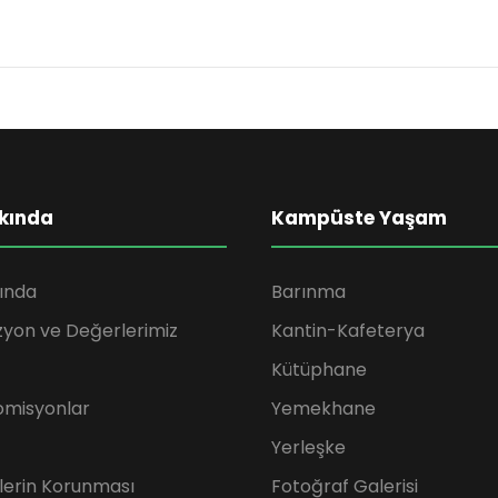
kında
Kampüste Yaşam
ında
Barınma
zyon ve Değerlerimiz
Kantin-Kafeterya
Kütüphane
omisyonlar
Yemekhane
Yerleşke
rilerin Korunması
Fotoğraf Galerisi