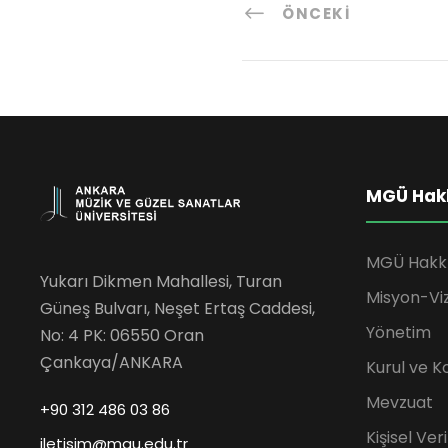
ÖNCEKI
MGÜ Hak
MGÜ Hakk
Yukarı Dikmen Mahallesi, Turan
Misyon-Vi
Güneş Bulvarı, Neşet Ertaş Caddesi,
Yönetim
No: 4 PK: 06550 Oran
Çankaya/ANKARA
Kurul ve K
Mevzuat
+90 312 486 03 86
Kişisel Ve
iletisim@mgu.edu.tr