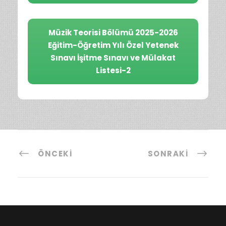
Müzik Teorisi Bölümü 2025-2026
Eğitim-Öğretim Yılı Özel Yetenek
Sınavı İşitme Sınavı ve Mülakat
Listesi-2
ÖNCEKI
SONRAKI