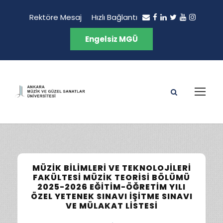
Rektöre Mesaj
Hızlı Bağlantı
Engelsiz MGÜ
MÜZIK BILIMLERI VE TEKNOLOJILERI
FAKÜLTESI MÜZIK TEORISI BÖLÜMÜ
2025-2026 EĞITIM-ÖĞRETIM YILI
ÖZEL YETENEK SINAVI İŞITME SINAVI
VE MÜLAKAT LISTESI