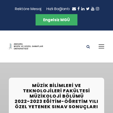
Rektöre Mesaj
Hızlı Bağlantı
Engelsiz MGÜ
MÜZIK BILIMLERI VE
TEKNOLOJILERI FAKÜLTESI
MÜZIKOLOJI BÖLÜMÜ
2022-2023 EĞITIM-ÖĞRETIM YILI
ÖZEL YETENEK SINAV SONUÇLARI