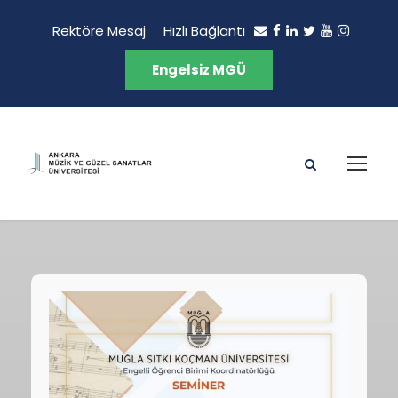
Rektöre Mesaj
Hızlı Bağlantı
Engelsiz MGÜ