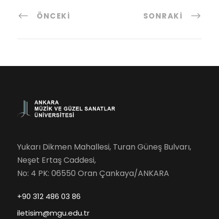
ÖNCEKI
SONRAKI
Yukarı Dikmen Mahallesi, Turan Güneş Bulvarı,
Neşet Ertaş Caddesi,
No: 4 PK: 06550 Oran Çankaya/ANKARA
+90 312 486 03 86
iletisim@mgu.edu.tr