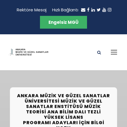
Rektöre Mesaj
Hızlı Bağlantı
Engelsiz MGÜ
ANKARA MÜZIK VE GÜZEL SANATLAR
ÜNIVERSITESI MÜZIK VE GÜZEL
SANATLAR ENSTITÜSÜ MÜZIK
TEORISI ANA BILIM DALI TEZLI
YÜKSEK LISANS
PROGRAMI ADAYLARI İÇIN BILGI