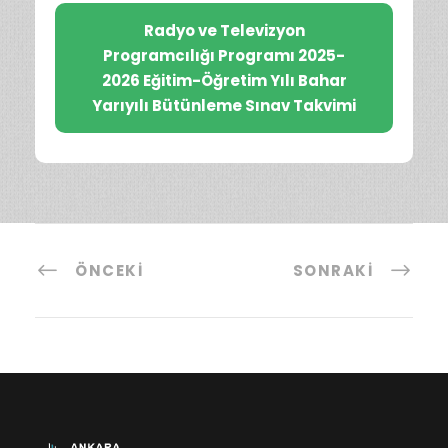
Radyo ve Televizyon
Programcılığı Programı 2025-
2026 Eğitim-Öğretim Yılı Bahar
Yarıyılı Bütünleme Sınav Takvimi
ÖNCEKI
SONRAKI