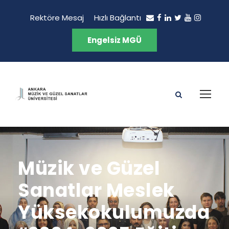
Rektöre Mesaj
Hızlı Bağlantı
Engelsiz MGÜ
Müzik ve Güzel
Sanatlar Meslek
Yüksekokulumuzda