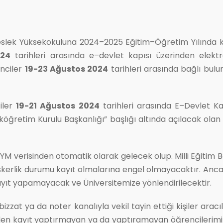
Meslek Yüksekokuluna 2024–2025 Eğitim–Öğretim Yılında 
024
tarihleri arasında e–devlet kapısı üzerinden elektron
nciler
19-23 Ağustos 2024
tarihleri arasında bağlı bulu
iler
19-21 Ağustos 2024
tarihleri arasında E–Devlet Ka
öğretim Kurulu Başkanlığı” başlığı altında açılacak olan 
SYM verisinden otomatik olarak gelecek olup. Milli Eğitim
Askerlik durumu kayıt olmalarına engel olmayacaktır. Anca
kayıt yapamayacak ve Üniversitemize yönlendirilecektir.
izzat ya da noter kanalıyla vekil tayin ettiği kişiler ara
rinden kayıt yaptırmayan ya da yaptıramayan öğrenciler