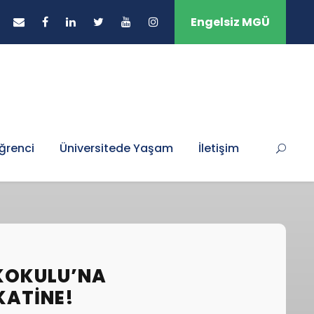
Engelsiz MGÜ
ğrenci
Üniversitede Yaşam
İletişim
EKOKULU’NA
KATINE!