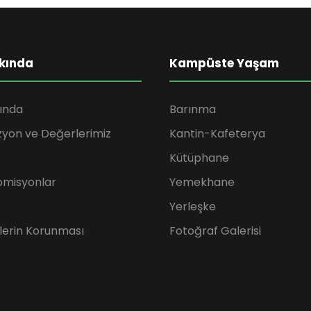
kında
Kampüste Yaşam
ında
Barınma
zyon ve Değerlerimiz
Kantin-Kafeterya
Kütüphane
omisyonlar
Yemekhane
Yerleşke
rilerin Korunması
Fotoğraf Galerisi