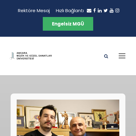
Rektöre Mesaj
Hızlı Bağlantı
Engelsiz MGÜ