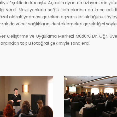
ız.” şeklinde konuştu. Açıkalın ayrıca müzisyenlerin yapm
lgi verdi. Müzisyenlerin sağlık sorunlarının da konu edil
zel olarak yapması gereken egzersizler olduğunu söyleye
rak da vücut sağlıklarını desteklemeleri gerektiğini söyled
iyer Geliştirme ve Uygulama Merkezi Müdürü Dr. Öğr. Üyes
 ardından toplu fotoğraf çekimiyle sona erdi.