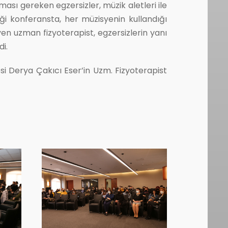
ası gereken egzersizler, müzik aletleri ile
diği konferansta, her müzisyenin kullandığı
n uzman fizyoterapist, egzersizlerin yanı
i.
i Derya Çakıcı Eser’in Uzm. Fizyoterapist