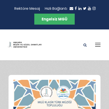
Rektöre Mesaj
Hızlı Bağlantı
Engelsiz MGÜ