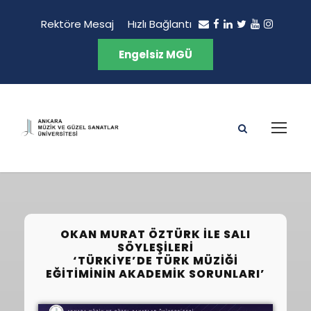
Rektöre Mesaj
Hızlı Bağlantı
Engelsiz MGÜ
OKAN MURAT ÖZTÜRK İLE SALI
SÖYLEŞILERI
‘TÜRKIYE’DE TÜRK MÜZIĞI
EĞITIMININ AKADEMIK SORUNLARI’