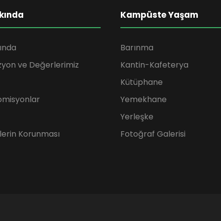
kında
Kampüste Yaşam
ında
Barınma
zyon ve Değerlerimiz
Kantin-Kafeterya
Kütüphane
omisyonlar
Yemekhane
Yerleşke
rilerin Korunması
Fotoğraf Galerisi