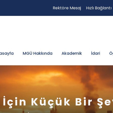
Rektöre Mesaj
Hızlı Bağlantı
asayfa
MGÜ Hakkında
Akademik
İdari
Ö
 İçin Küçük Bir Ş