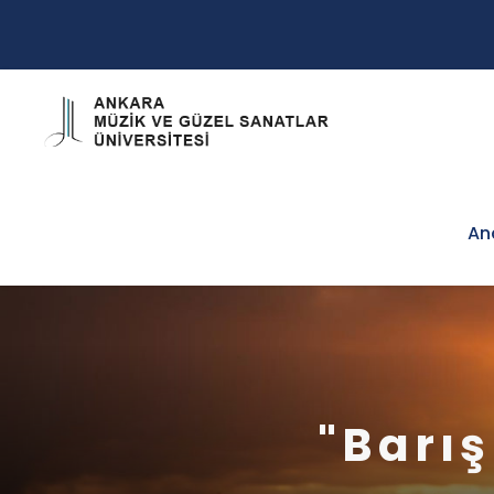
An
"Barış