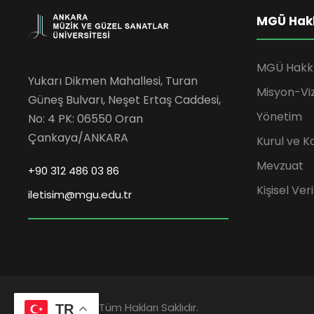
MGÜ Hak
MGÜ Hakk
Yukarı Dikmen Mahallesi, Turan
Misyon-Vi
Güneş Bulvarı, Neşet Ertaş Caddesi,
Yönetim
No: 4 PK: 06550 Oran
Çankaya/ANKARA
Kurul ve K
Mevzuat
+90 312 486 03 86
Kişisel Ve
iletisim@mgu.edu.tr
2023 © MGÜ | Tüm Hakları Saklıdır.
TR