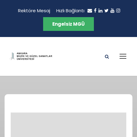
Rektöre Mesaj
Hızlı Bağlantı
Engelsiz MGÜ