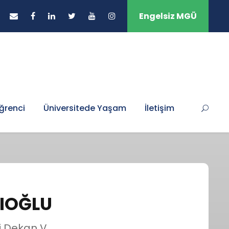
Engelsiz MGÜ
ğrenci
Üniversitede Yaşam
İletişim
CIOĞLU
i Dekan V.