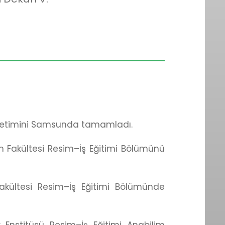
ğretimini Samsunda tamamladı.
im Fakültesi Resim–İş Eğitimi Bölümünü
Fakültesi Resim–İş Eğitimi Bölümünde
er Enstitüsü Resim–İş Eğitimi Anabilim