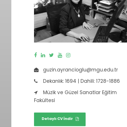
guzin.ayrancioglu@mgu.edu.tr
Dekanlık: 1694 | Dahili: 1728-1886
Müzik ve Güzel Sanatlar Eğitim
Fakültesi
Detaylı CV İndir