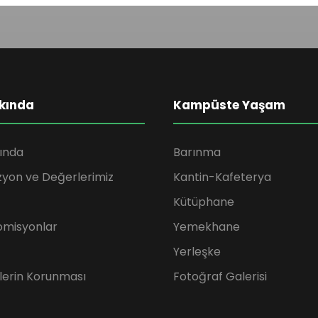
kında
Kampüste Yaşam
ında
Barınma
zyon ve Değerlerimiz
Kantin-Kafeterya
Kütüphane
omisyonlar
Yemekhane
Yerleşke
rilerin Korunması
Fotoğraf Galerisi