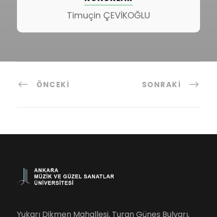
Timuçin ÇEVİKOĞLU
ÖNCEKI
SONRAKI
Yukarı Dikmen Mahallesi, Turan Güneş Bulvarı,