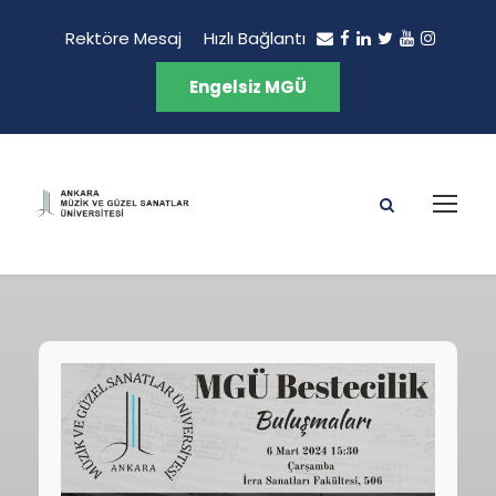
Rektöre Mesaj
Hızlı Bağlantı
Engelsiz MGÜ