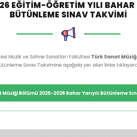
26 EĞITIM-ÖĞRETIM YILI BAHAR 
BÜTÜNLEME SINAV TAKVIMI
esi Müzik ve Sahne Sanatları Fakültesi
Türk Sanat Müziğ
Bütünleme Sınav Takvimine aşağıda yer alan linke tıklayarak 
t Müziği Bölümü 2025-2026 Bahar Yarıyılı Bütünleme Sın