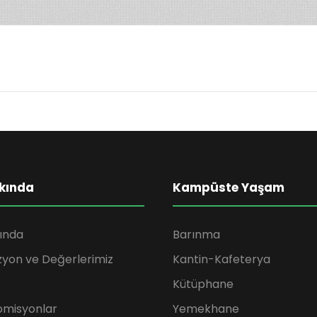
kında
Kampüste Yaşam
ında
Barınma
zyon ve Değerlerimiz
Kantin-Kafeterya
Kütüphane
omisyonlar
Yemekhane