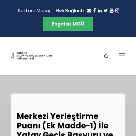
Rektöre Mesaj
Hızlı Bağlantı
Engelsiz MGÜ
Merkezi Yerleştirme
Puanı (Ek Madde-1) İle
Yatay Geçiş Başvuru ve