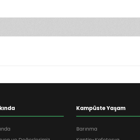
kında
Kampüste Yaşam
ında
Barınma
zyon ve Değerlerimiz
Kantin-Kafeterya