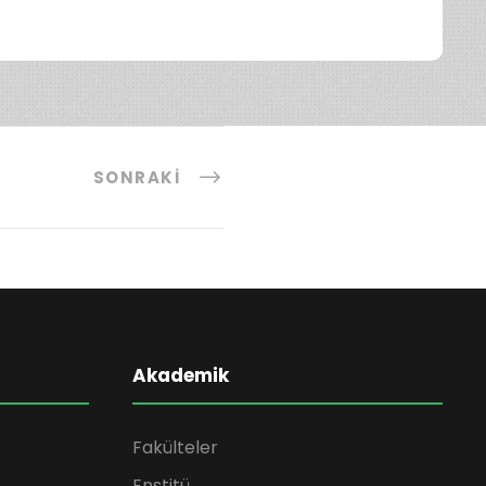
SONRAKI
Akademik
Fakülteler
Enstitü