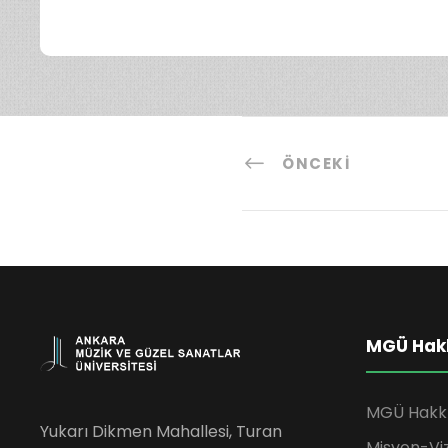
ÖNCEKI
MGÜ Hak
MGÜ Hakk
Yukarı Dikmen Mahallesi, Turan
Misyon-Vi