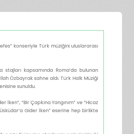
Nefes” konseriyle Türk müziğini uluslararası
ra stajları kapsamında Roma’da bulunan
ullah Özbayrak sahne aldı. Türk Halk Müziği
enisine sunuldu.
der İken”, “Bir Çapkına Yangınım” ve “Hicaz
 “Üsküdar’a Gider İken” eserine hep birlikte