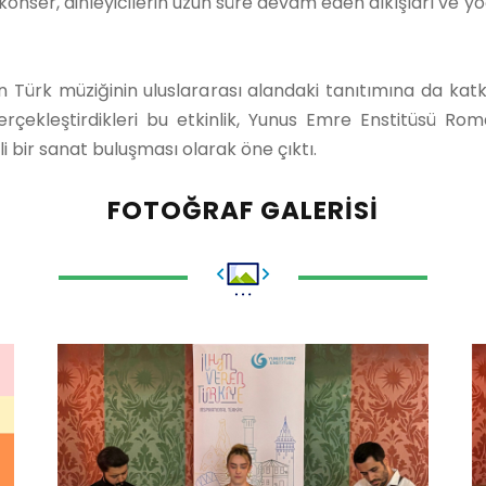
konser, dinleyicilerin uzun süre devam eden alkışları ve y
en Türk müziğinin uluslararası alandaki tanıtımına da kat
çekleştirdikleri bu etkinlik, Yunus Emre Enstitüsü Roma
i bir sanat buluşması olarak öne çıktı.
FOTOĞRAF GALERISI