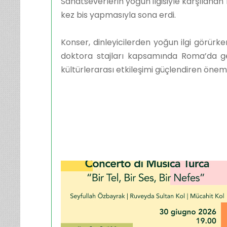
Sanatseverlerin yoğun ilgisiyle karşılanan 
kez bis yapmasıyla sona erdi.
Konser, dinleyicilerden yoğun ilgi görürk
doktora stajları kapsamında Roma’da ger
kültürlerarası etkileşimi güçlendiren öneml