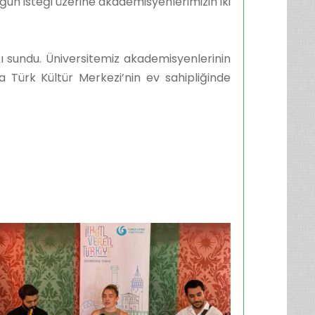
oğun isteği üzerine akademisyenlerimizin iki
kı sundu. Üniversitemiz akademisyenlerinin
 Türk Kültür Merkezi’nin ev sahipliğinde