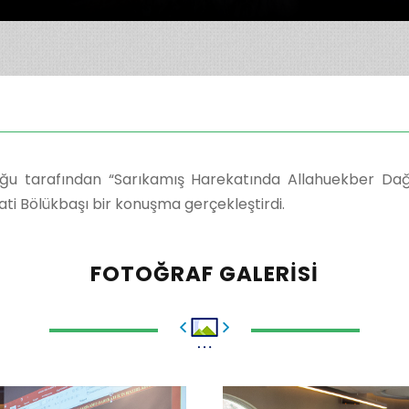
uğu tarafından “Sarıkamış Harekatında Allahuekber Da
i Bölükbaşı bir konuşma gerçekleştirdi.
FOTOĞRAF GALERISI