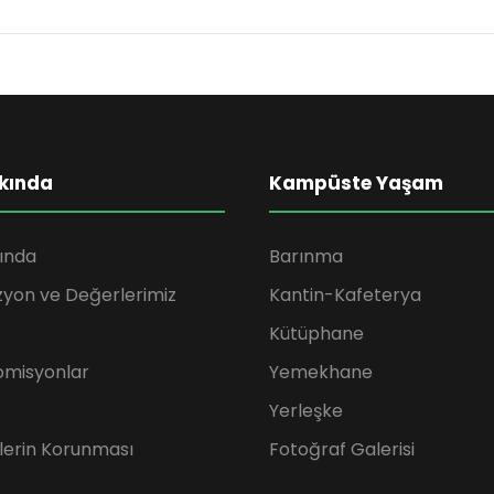
kında
Kampüste Yaşam
ında
Barınma
zyon ve Değerlerimiz
Kantin-Kafeterya
Kütüphane
omisyonlar
Yemekhane
Yerleşke
rilerin Korunması
Fotoğraf Galerisi