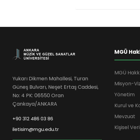
MGÜ Hak
MGÜ Hakk
Yukarı Dikmen Mahallesi, Turan
Misyon-Vi
Güneş Bulvarı, Neşet Ertaş Caddesi,
Yönetim
No: 4 PK: 06550 Oran
Çankaya/ANKARA
Kurul ve K
Mevzuat
+90 312 486 03 86
Kişisel Ve
iletisim@mgu.edu.tr