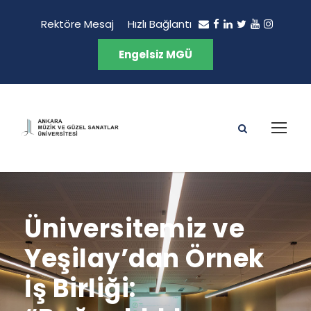
Rektöre Mesaj
Hızlı Bağlantı
Engelsiz MGÜ
Üniversitemiz ve
Yeşilay’dan Örnek
İş Birliği: