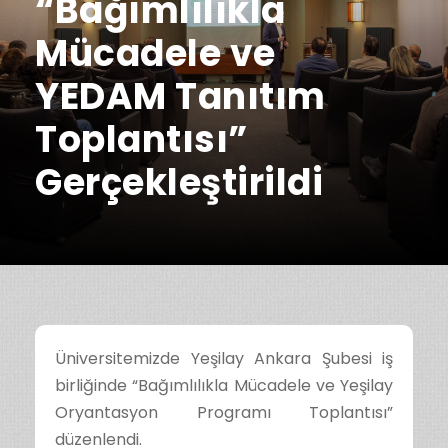
“Bağımlılıkla
Mücadele ve
YEDAM Tanıtım
Toplantısı”
Gerçekleştirildi
Üniversitemizde Yeşilay Ankara Şubesi iş
birliğinde “Bağımlılıkla Mücadele ve Yeşilay
Oryantasyon Programı Toplantısı”
düzenlendi.