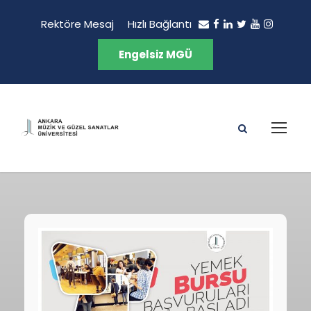
Rektöre Mesaj
Hızlı Bağlantı
Engelsiz MGÜ