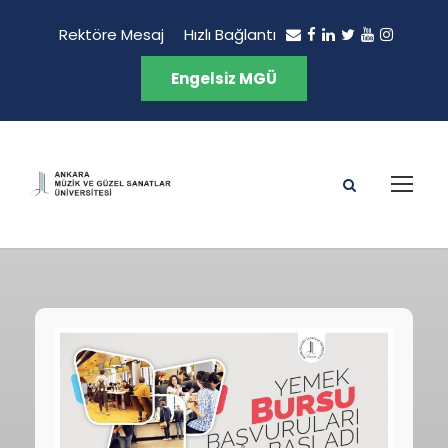
Rektöre Mesaj
Hızlı Bağlantı
Engelsiz MGÜ