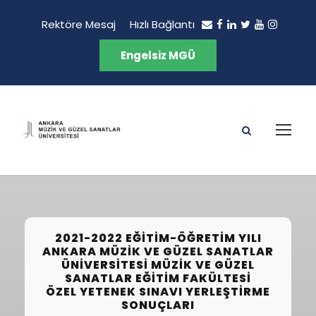
Rektöre Mesaj
Hızlı Bağlantı
Engelsiz MGÜ
2021-2022 EĞITIM-ÖĞRETIM YILI
ANKARA MÜZIK VE GÜZEL SANATLAR
ÜNIVERSITESI MÜZIK VE GÜZEL
SANATLAR EĞITIM FAKÜLTESI
ÖZEL YETENEK SINAVI YERLEŞTIRME
SONUÇLARI