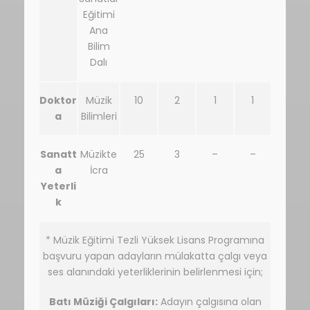
Eğitimi
Ana
Bilim
Dalı
Doktor
Müzik
10
2
1
1
a
Bilimleri
Sanatt
Müzikte
25
3
–
–
a
İcra
Yeterli
k
* Müzik Eğitimi Tezli Yüksek Lisans Programına
başvuru yapan adayların mülakatta çalgı veya
ses alanındaki yeterliklerinin belirlenmesi için;
Batı Müziği Çalgıları:
Adayın çalgısına olan