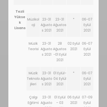
Tezli
Yükse
Müzikol
23-31
23-31
*
06-07
k
oji
Ağusto
Ağustos
Eylül
Lisans
s 2021
2021
2021
Müzik
23-31
28
02 Eylül
06-07
Teorisi
Ağusto
Ağustos
2021
Eylül
s 2021
-01 Eylül
2021
2021
Müzik
23-31
01 Eylül-
*
06-07
Teknolo
Ağusto
04 Eylül
Eylül
jileri
s 2021
2021
2021
Çalgı
23-31
01 Eylül
06 Eylül
07-09
Eğitimi
Ağusto
– 03
2021
Eylül