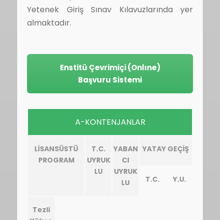
Yetenek Giriş Sınav Kılavuzlarında yer
almaktadır.
Enstitü Çevrimiçi (Onlıne)
Başvuru Sistemi
A-KONTENJANLAR
LİSANSÜSTÜ
T.C.
YABAN
YATAY GEÇİŞ
PROGRAM
UYRUK
CI
LU
UYRUK
T.C.
Y.U.
LU
Tezli