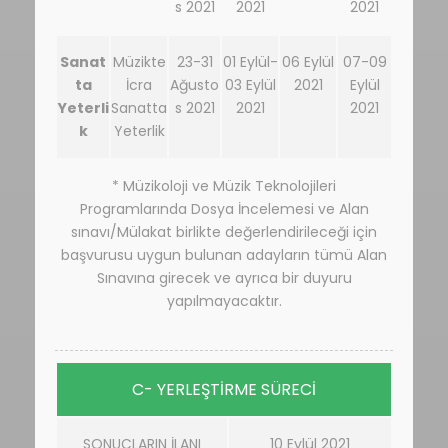
s 2021
2021
2021
Sanat
Müzikte
23-31
01 Eylül-
06 Eylül
07-09
ta
İcra
Ağusto
03 Eylül
2021
Eylül
Yeterli
Sanatta
s 2021
2021
2021
k
Yeterlik
* Müzikoloji ve Müzik Teknolojileri
Programlarında Dosya İncelemesi ve Alan
sınavı/Mülakat birlikte değerlendirileceği için
başvurusu uygun bulunan adayların tümü Alan
Sınavına girecek ve ayrıca bir duyuru
yapılmayacaktır.
C- YERLEŞTİRME SÜRECİ
SONUÇLARIN İLANI
10 Eylül 2021