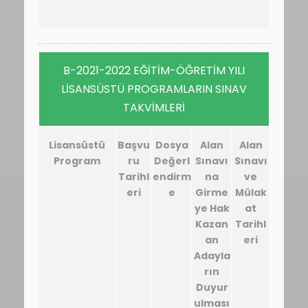
B-2021-2022 EĞİTİM-ÖĞRETİM YILI
LİSANSÜSTÜ PROGRAMLARIN SINAV
TAKVİMLERİ
Lisansüstü
Başvu
Dosya
Alan
Alan
Program
ru
Değerl
Sınavı
Sınavı
Tarihl
endirm
na
ve
eri
e
Girme
Mülak
ye Hak
at
Kazan
Tarihl
an
eri
Adayla
rın
Duyur
ulması