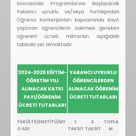
Sonrasında Programlarına Başlayacak
Yabancı uyruklu ve/veya Yurtdışından
Öğrenci Kontenjanları kapsamında kayıt
yaptıran öğrencilerin ödemesi gereken
öğrenim ücreti miktarları aşağıdaki
tabloda yer almaktadır.
2024-2025 EĞİTİM-
YABANCI UYRUKLU
ÖĞRETİM YILI
ÖĞRENCİLERDEN
ALINACAK KATKI
ALINACAK ÖĞRENİM
PAYI/ÖĞRENİM
ÜCRETİ TUTARLARI
ÜCRETİ TUTARLARI
FAKÜLTE/ENSTİTÜ/MY
1.
2.
TOPLA
O ADI
TAKSİT
TAKSİT
M