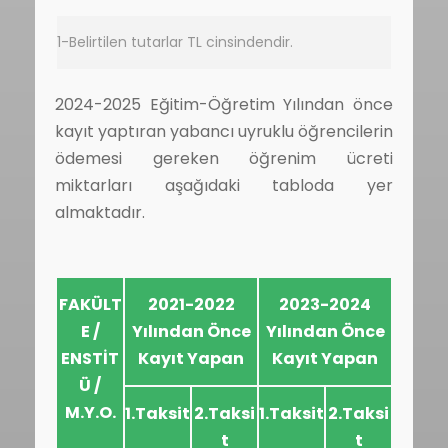
1-Belirtilen tutarlar TL cinsindendir.
2024-2025 Eğitim-Öğretim Yılından önce
kayıt yaptıran yabancı uyruklu öğrencilerin
ödemesi gereken öğrenim ücreti
miktarları aşağıdaki tabloda yer
almaktadır.
FAKÜLT
2021-2022
2023-2024
E /
Yılından Önce
Yılından Önce
ENSTİT
Kayıt Yapan
Kayıt Yapan
Ü /
M.Y.O.
1.Taksit
2.Taksi
1.Taksit
2.Taksi
t
t