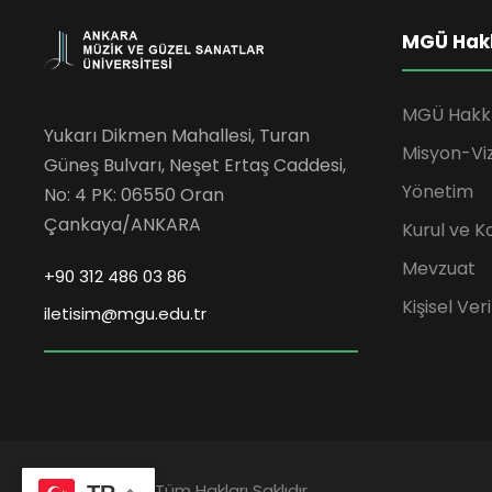
MGÜ Hak
MGÜ Hakk
Yukarı Dikmen Mahallesi, Turan
Misyon-Vi
Güneş Bulvarı, Neşet Ertaş Caddesi,
Yönetim
No: 4 PK: 06550 Oran
Çankaya/ANKARA
Kurul ve K
Mevzuat
+90 312 486 03 86
Kişisel Ve
iletisim@mgu.edu.tr
2023 © MGÜ | Tüm Hakları Saklıdır.