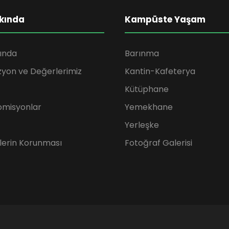
kında
Kampüste Yaşam
ında
Barınma
zyon ve Değerlerimiz
Kantin-Kafeterya
Kütüphane
omisyonlar
Yemekhane
Yerleşke
rilerin Korunması
Fotoğraf Galerisi