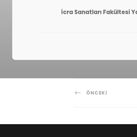
İcra Sanatları Fakültes
ÖNCEKI