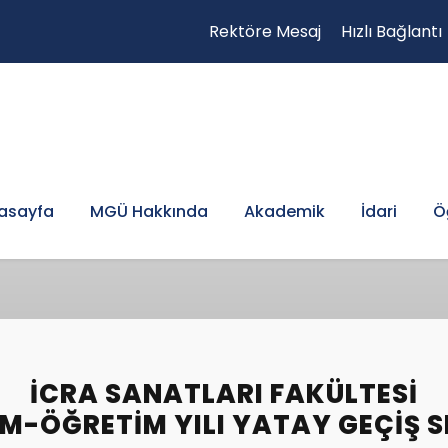
Rektöre Mesaj
Hızlı Bağlantı
asayfa
MGÜ Hakkında
Akademik
İdari
Ö
İCRA SANATLARI FAKÜLTESI
IM-ÖĞRETIM YILI YATAY GEÇIŞ 