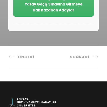
Yatay Geçiş Sınavına Girmeye
Hak Kazanan Adaylar
ÖNCEKI
SONRAKI