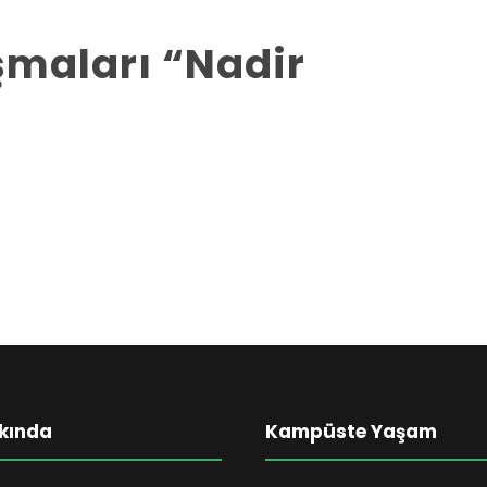
şmaları “Nadir
kında
Kampüste Yaşam