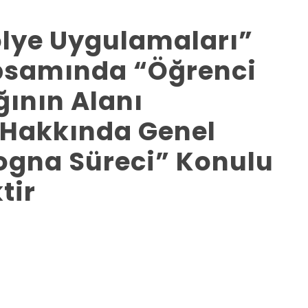
ölye Uygulamaları”
psamında “Öğrenci
ğının Alanı
 Hakkında Genel
logna Süreci” Konulu
tir