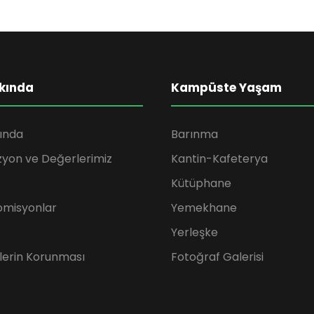
kında
Kampüste Yaşam
ında
Barınma
zyon ve Değerlerimiz
Kantin-Kafeterya
Kütüphane
omisyonlar
Yemekhane
Yerleşke
rilerin Korunması
Fotoğraf Galerisi