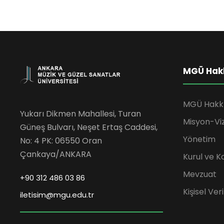
MGÜ Hak
MGÜ Hakk
Yukarı Dikmen Mahallesi, Turan
Misyon-Vi
Güneş Bulvarı, Neşet Ertaş Caddesi,
Yönetim
No: 4 PK: 06550 Oran
Çankaya/ANKARA
Kurul ve K
Mevzuat
+90 312 486 03 86
Kişisel Ve
iletisim@mgu.edu.tr