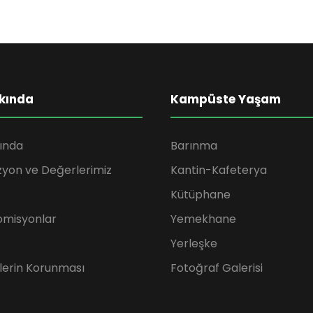
kında
Kampüste Yaşam
ında
Barınma
zyon ve Değerlerimiz
Kantin-Kafeterya
Kütüphane
omisyonlar
Yemekhane
Yerleşke
rilerin Korunması
Fotoğraf Galerisi