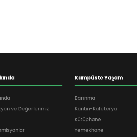
kında
Kampüste Yaşam
ında
Barınma
zyon ve Değerlerimiz
Kantin-Kafeterya
Kütüphane
omisyonlar
Yemekhane