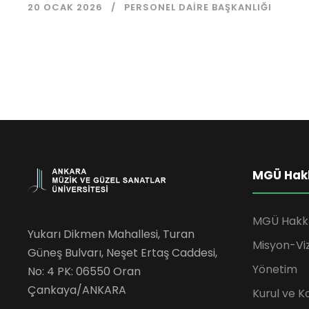
20 OCAK 2026
PERSONEL DAIRE BAŞKANLIĞI
MGÜ Hak
MGÜ Hakk
Yukarı Dikmen Mahallesi, Turan
Misyon-Vi
Güneş Bulvarı, Neşet Ertaş Caddesi,
Yönetim
No: 4 PK: 06550 Oran
Çankaya/ANKARA
Kurul ve K