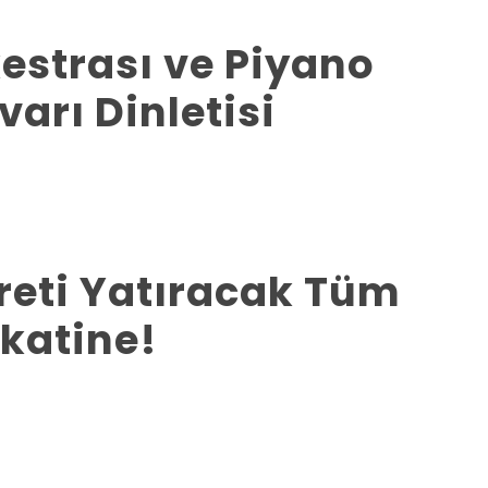
estrası ve Piyano
varı Dinletisi
creti Yatıracak Tüm
kkatine!