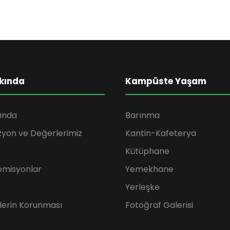
kında
Kampüste Yaşam
ında
Barınma
zyon ve Değerlerimiz
Kantin-Kafeterya
Kütüphane
omisyonlar
Yemekhane
Yerleşke
rilerin Korunması
Fotoğraf Galerisi