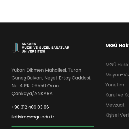
MGÜ Hak
MGÜ Hakk
Yukarı Dikmen Mahallesi, Turan
Misyon-Vi
Güneş Bulvarı, Neşet Ertaş Caddesi,
Yönetim
No: 4 PK: 06550 Oran
Çankaya/ANKARA
Kurul ve K
Mevzuat
+90 312 486 03 86
Kişisel Ve
iletisim@mgu.edu.tr