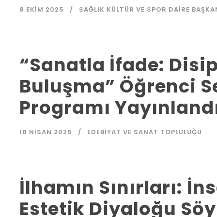
8 EKIM 2025
SAĞLIK KÜLTÜR VE SPOR DAIRE BAŞKA
“Sanatla İfade: Disip
Buluşma” Öğrenci 
Programı Yayınland
18 NISAN 2025
EDEBIYAT VE SANAT TOPLULUĞU
İlhamın Sınırları: İ
Estetik Diyaloğu Söy