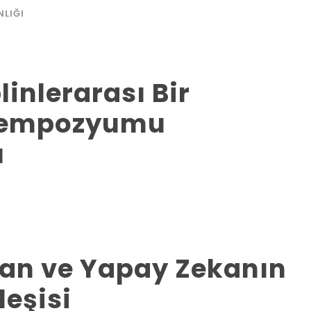
NLIĞI
linlerarası Bir
Sempozyumu
ı
nsan ve Yapay Zekanın
leşisi