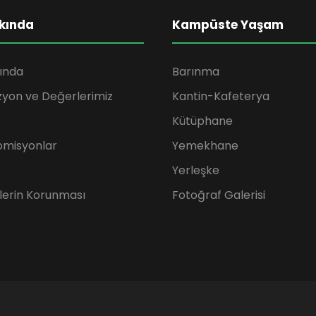
kında
Kampüste Yaşam
ında
Barınma
zyon ve Değerlerimiz
Kantin-Kafeterya
Kütüphane
omisyonlar
Yemekhane
Yerleşke
rilerin Korunması
Fotoğraf Galerisi