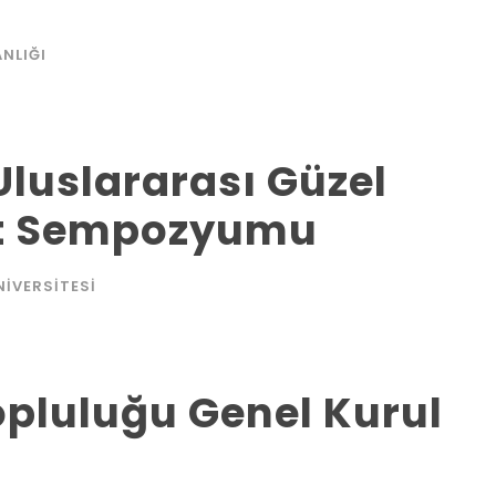
NLIĞI
 Uluslararası Güzel
at Sempozyumu
NIVERSITESI
opluluğu Genel Kurul