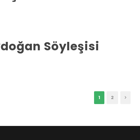
ydoğan Söyleşisi
1
2