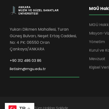
MGÜ Hak
MGÜ Hakk
Yukarı Dikmen Mahallesi, Turan
Misyon-Vi
Güneş Bulvarı, Neşet Ertaş Caddesi,
Yönetim
No: 4 PK: 06550 Oran
Çankaya/ANKARA
Kurul ve K
Mevzuat
+90 312 486 03 86
Kişisel Ve
iletisim@mgu.edu.tr
2023 © MGÜ | Tüm Hakları Saklıdır.
TR