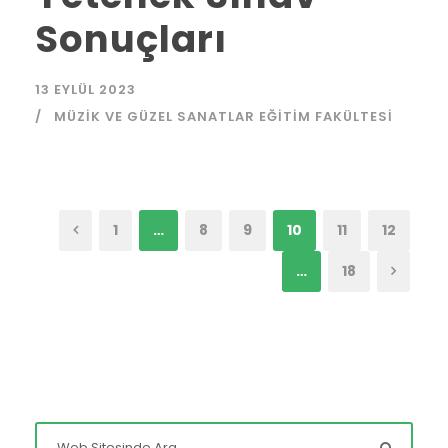
Sonuçları
13 EYLÜL 2023
MÜZIK VE GÜZEL SANATLAR EĞITIM FAKÜLTESI
1
…
8
9
10
11
12
…
18