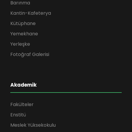
Barınma
e
Kantin-Kafeterya
g
Kütüphane
Yemekhane
e
Yerleşke
z
Fotoğraf Galerisi
i
n
Akademik
m
Fakülteler
e
Enstitü
Meslek Yüksekokulu