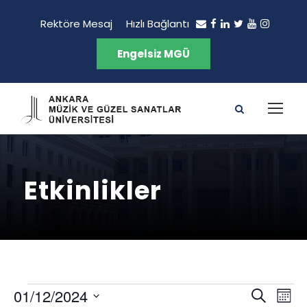
Rektöre Mesaj
Hızlı Bağlantı
Engelsiz MGÜ
Etkinlikler
E
E
E
01/12/2024
A
A