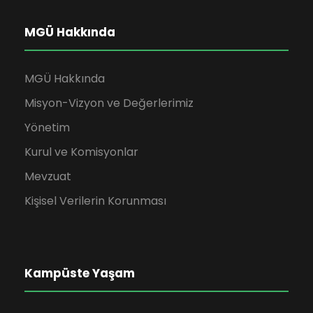
i
ö
z
m
r
MGÜ Hakkında
i
ü
n
MGÜ Hakkında
n
Misyon-Vizyon ve Değerlerimiz
Yönetim
ü
e
Kurul ve Komisyonlar
m
Mevzuat
l
Kişisel Verilerin Korunması
e
r
Kampüste Yaşam
d