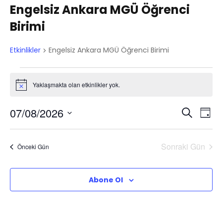
Engelsiz Ankara MGÜ Öğrenci
Birimi
Etkinlikler
Engelsiz Ankara MGÜ Öğrenci Birimi
E
Yaklaşmakta olan etkinlikler yok.
N
t
o
t
E
E
07/08/2026
i
A
G
k
c
r
T
e
t
ü
t
a
a
i
n
Sonraki Gün
Önceki Gün
k
r
k
n
i
i
i
h
Abone Ol
l
s
n
n
e
ç