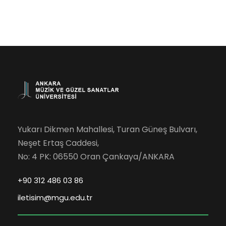
i
l
l
.
i
k
i
k
l
k
g
e
l
ö
r
r
e
f
ü
r
Yukarı Dikmen Mahallesi, Turan Güneş Bulvarı,
o
Neşet Ertaş Caddesi,
n
a
No: 4 PK: 06550 Oran Çankaya/ANKARA
r
ü
r
+90 312 486 03 86
7
iletisim@mgu.edu.tr
a
A
l