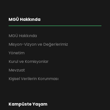
m
e
ğ
a
r
u
MGÜ Hakkında
v
d
s
e
e
MGÜ Hakkında
t
Misyon-Vizyon ve Değerlerimiz
g
g
o
Yönetim
e
ö
Kurul ve Komisyonlar
s
z
r
Mevzuat
2
i
Kişisel Verilerin Korunması
ü
0
n
n
2
Kampüste Yaşam
ü