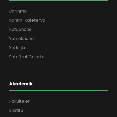
e
6
m
Barınma
l
Kantin-Kafeterya
Kütüphane
e
Yemekhane
r
Yerleşke
Fotoğraf Galerisi
d
e
g
Akademik
e
Fakülteler
z
Enstitü