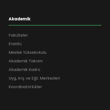
n
m
Akademik
e
Fakülteler
Enstitü
Meslek Yüksekokulu
Akademik Takvim
Akademik Kadro
Uyg, Arş. ve Eğt. Merkezleri
Koordinatörlükler