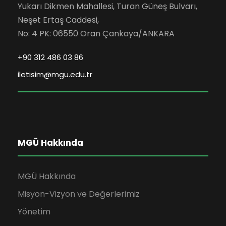
t
a
Yukarı Dikmen Mahallesi, Turan Güneş Bulvarı,
r
Neşet Ertaş Caddesi,
a
v
d
No: 4 PK: 06550 Oran Çankaya/ANKARA
k
e
e
+90 312 486 03 86
g
iletisim@mgu.edu.tr
v
g
e
i
ö
z
m
r
i
MGÜ Hakkında
ü
n
n
MGÜ Hakkında
Misyon-Vizyon ve Değerlerimiz
ü
e
Yönetim