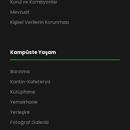
m
Kurul ve Komisyonlar
l
Mevzuat
Kişisel Verilerin Korunması
e
r
Kampüste Yaşam
d
e
Barınma
g
Kantin-Kafeterya
Kütüphane
e
Yemekhane
z
Yerleşke
Fotoğraf Galerisi
i